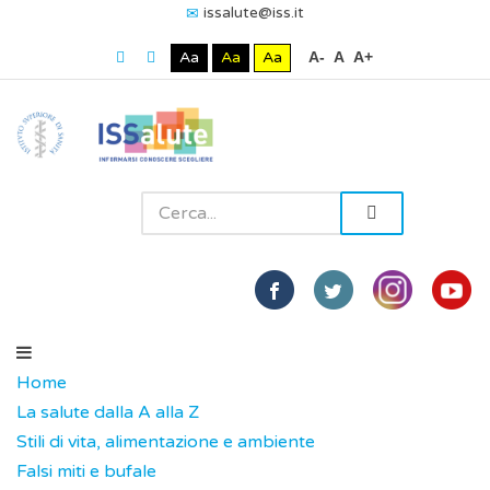
issalute@iss.it
Aa
Aa
Aa
A-
A
A+
Home
La salute dalla A alla Z
Stili di vita, alimentazione e ambiente
Falsi miti e bufale