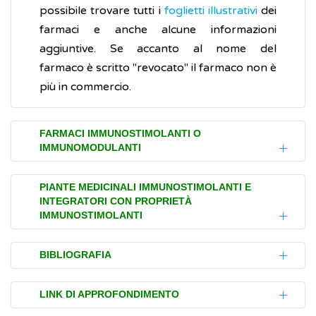
possibile trovare tutti i
foglietti illustrativi
dei
farmaci e anche alcune informazioni
aggiuntive. Se accanto al nome del
farmaco è scritto "revocato" il farmaco non è
più in commercio.
FARMACI IMMUNOSTIMOLANTI O
IMMUNOMODULANTI
I farmaci immunomodulanti migliorano la
PIANTE MEDICINALI IMMUNOSTIMOLANTI E
INTEGRATORI CON PROPRIETÀ
risposta immunitaria dell'organismo contro i
IMMUNOSTIMOLANTI
tumori
. Comprendono non solo le
proteine
chiamate citochine, molecole ​​che
Gli
immunostimolanti fitoterapici naturali
BIBLIOGRAFIA
normalmente aiutano a regolare o a
non sono veri e propri
farmaci
ma sono
modulare l'attività del sistema immunitario,
sostanze che potenziano in modo aspecifico
National Cancer Institute (NIH).
Biological
LINK DI APPROFONDIMENTO
ma anche gli agenti microbici e altri farmaci
le resistenze naturali dell’organismo (
droghe
therapies for cancer
(Inglese)