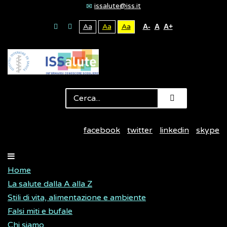
issalute@iss.it
Aa
Aa
Aa
A-
A
A+
facebook
twitter
linkedin
skype
Home
La salute dalla A alla Z
Stili di vita, alimentazione e ambiente
Falsi miti e bufale
Chi siamo