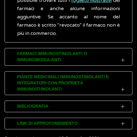
possibile trovare tutti i
foglietti illustrativi
dei
farmaci e anche alcune informazioni
aggiuntive. Se accanto al nome del
farmaco è scritto "revocato" il farmaco non è
più in commercio.
FARMACI IMMUNOSTIMOLANTI O
IMMUNOMODULANTI
I farmaci immunomodulanti migliorano la
PIANTE MEDICINALI IMMUNOSTIMOLANTI E
INTEGRATORI CON PROPRIETÀ
risposta immunitaria dell'organismo contro i
IMMUNOSTIMOLANTI
tumori
. Comprendono non solo le
proteine
chiamate citochine, molecole ​​che
Gli
immunostimolanti fitoterapici naturali
BIBLIOGRAFIA
normalmente aiutano a regolare o a
non sono veri e propri
farmaci
ma sono
modulare l'attività del sistema immunitario,
sostanze che potenziano in modo aspecifico
National Cancer Institute (NIH).
Biological
LINK DI APPROFONDIMENTO
ma anche gli agenti microbici e altri farmaci
le resistenze naturali dell’organismo (
droghe
therapies for cancer
(Inglese)
di sintesi.