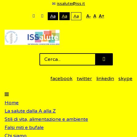
issalute@iss.it
Aa
Aa
Aa
A-
A
A+
facebook
twitter
linkedin
skype
Home
La salute dalla A alla Z
Stili di vita, alimentazione e ambiente
Falsi miti e bufale
Chi siamo