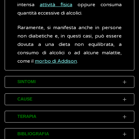
intensa
attività fisica
oppure consuma
quantità eccessive di alcolici.
Raramente, si manifesta anche in persone
non diabetiche e, in questi casi, può essere
dovuta a una dieta non equilibrata, a
consumo di alcolici o ad alcune malattie,
come il
morbo di Addison
.
SINTOMI
I disturbi (sintomi) causati dall'ipoglicemia, di
CAUSE
solito, si manifestano quando i livelli di
glucosio nel sangue sono inferiori a 70
Nella maggior parte dei casi, l'ipoglicemia
TERAPIA
milligrammi/decilitro.
colpisce le persone con
diabete
ma, più
raramente, può verificarsi anche come
Nella maggior parte dei casi è possibile
BIBLIOGRAFIA
Uno stato di lieve ipoglicemia produce una