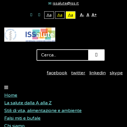
issalute@iss.it
Aa
Aa
Aa
A-
A
A+
facebook
twitter
linkedin
skype
Home
La salute dalla A alla Z
Stili di vita, alimentazione e ambiente
Falsi miti e bufale
Chi siamo