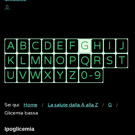
Sei qui:
Home
La salute dalla A alla Z
G
Glicemia bassa
Ipoglicemia