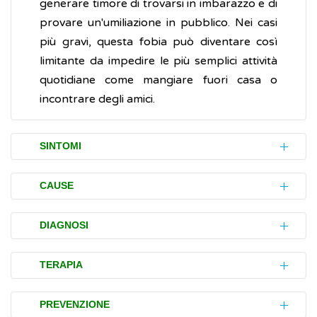
generare timore di trovarsi in imbarazzo e di
provare un'umiliazione in pubblico. Nei casi
più gravi, questa fobia può diventare così
limitante da impedire le più semplici attività
quotidiane come mangiare fuori casa o
incontrare degli amici.
SINTOMI
Tutte le fobie possono limitare fortemente le
CAUSE
attività quotidiane e essere causa di grave
ansia e depressione. Fobie complesse, come
Le fobie non hanno una causa unica, ma
DIAGNOSI
l'
agorafobia
e la fobia sociale, hanno
sono frutto di una serie di fattori associati
maggiori probabilità di causare questi
tra loro.
Le fobie spesso non vengono accertate
TERAPIA
disturbi (sintomi).
Ad esempio possono essere:
(diagnosticate). La maggior parte delle
persone che ha una fobia è pienamente
Molte persone con una fobia minore non
associate o conseguenti a un
PREVENZIONE
Le persone che soffrono di fobie spesso