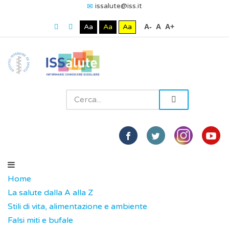
issalute@iss.it
Aa
Aa
Aa
A-
A
A+
Home
La salute dalla A alla Z
Stili di vita, alimentazione e ambiente
Falsi miti e bufale