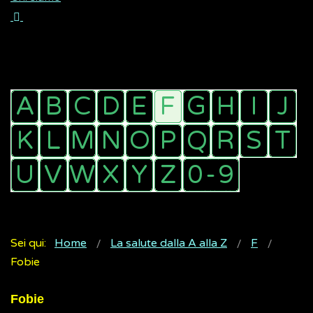
Sei qui:
Home
La salute dalla A alla Z
F
Fobie
Fobie