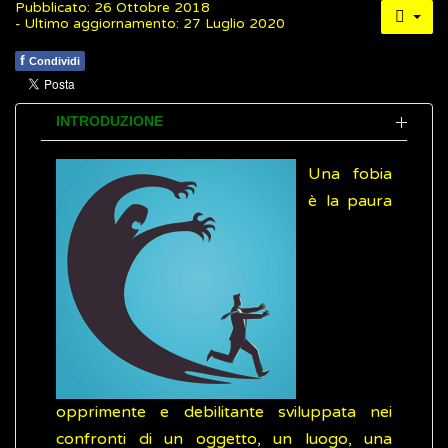
Pubblicato: 26 Ottobre 2018
- Ultimo aggiornamento: 27 Luglio 2020
f
Condividi
INTRODUZIONE
Una fobia
è la paura
opprimente e debilitante sviluppata nei
confronti di un oggetto, un luogo, una