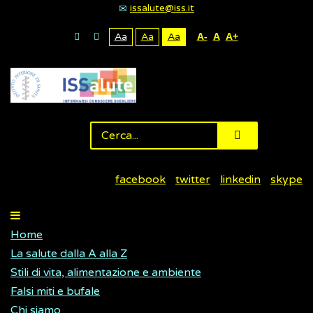
issalute@iss.it
Aa
Aa
Aa
A-
A
A+
facebook
twitter
linkedin
skype
Home
La salute dalla A alla Z
Stili di vita, alimentazione e ambiente
Falsi miti e bufale
Chi siamo