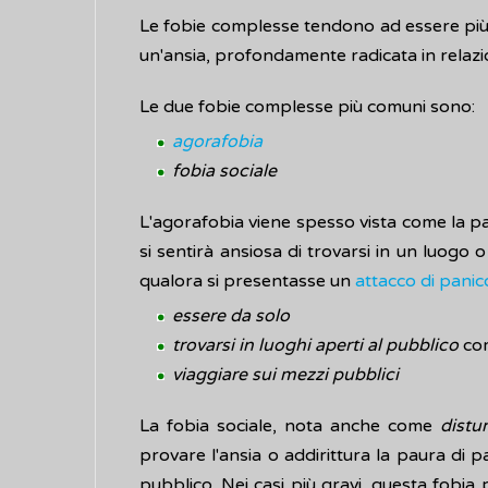
Le fobie complesse tendono ad essere più l
un'ansia, profondamente radicata in relazio
Le due fobie complesse più comuni sono:
agorafobia
fobia sociale
L'agorafobia viene spesso vista come la pa
si sentirà ansiosa di trovarsi in un luogo o 
qualora si presentasse un
attacco di panic
essere da solo
trovarsi in luoghi aperti al pubblico
com
viaggiare sui mezzi pubblici
La fobia sociale, nota anche come
distu
provare l'ansia o addirittura la paura di 
pubblico. Nei casi più gravi, questa fobia