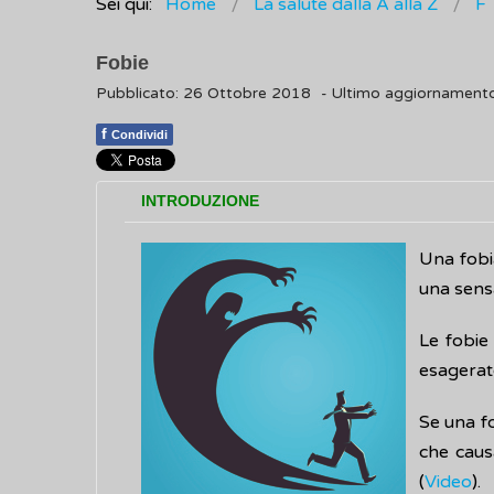
Sei qui:
Home
La salute dalla A alla Z
F
Fobie
Pubblicato: 26 Ottobre 2018
- Ultimo aggiornamento
f
Condividi
INTRODUZIONE
Una fobia
una sens
Le fobie
esagerato
Se una fo
che caus
(
Video
).