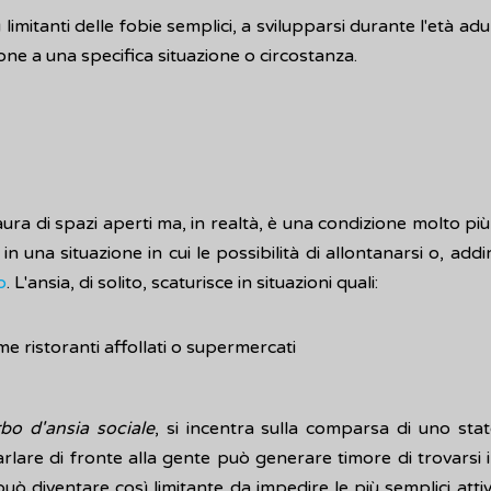
imitanti delle fobie semplici, a svilupparsi durante l'età ad
ne a una specifica situazione o circostanza.
ura di spazi aperti ma, in realtà, è una condizione molto 
in una situazione in cui le possibilità di allontanarsi o, addir
o
. L'ansia, di solito, scaturisce in situazioni quali:
e ristoranti affollati o supermercati
rbo d'ansia sociale
, si incentra sulla comparsa di uno stat
parlare di fronte alla gente può generare timore di trovarsi 
 può diventare così limitante da impedire le più semplici att