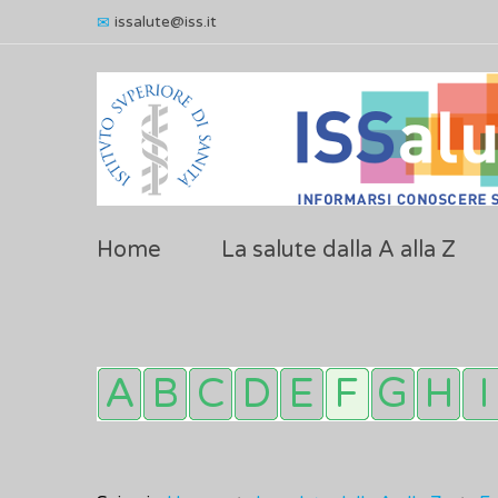
issalute@iss.it
Home
La salute dalla A alla Z