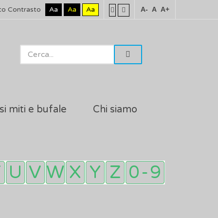
to Contrasto
Aa
Aa
Aa
A-
A
A+
si miti e bufale
Chi siamo