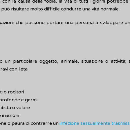
on la causa della fobia, la vita di tutti i giorni potrebbe 
, può risultare molto difficile condurre una vita normale.
ituazioni che possono portare una persona a sviluppare una
o un particolare oggetto, animale, situazione o attività; 
vi con l'età.
i o roditori
profonde e germi
tista o volare
 iniezioni
ne o paura di contrarre un'
infezione sessualmente trasmissi