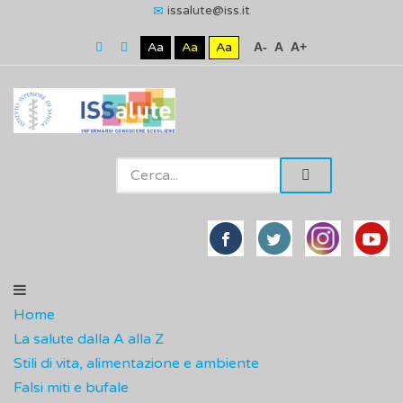
issalute@iss.it
Aa
Aa
Aa
A-
A
A+
Home
La salute dalla A alla Z
Stili di vita, alimentazione e ambiente
Falsi miti e bufale