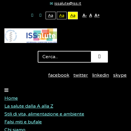
issalute@iss.it
Aa
Aa
Aa
A-
A
A+
facebook
twitter
linkedin
skype
Home
La salute dalla A alla Z
Stili di vita, alimentazione e ambiente
Falsi miti e bufale
Chi siamo