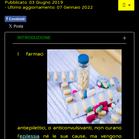
Pubblicato: 03 Giugno 2019
- Ultimo aggiornamento: 07 Gennaio 2022
f
Condividi
INTRODUZIONE
I farmaci
antiepilettici, o anticonvulsivanti, non curano
l'
epilessia
né le sue cause, ma vengono