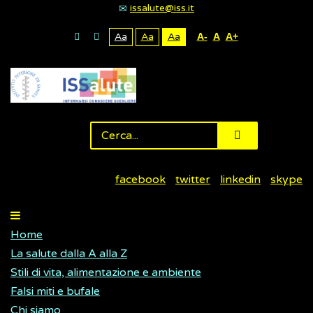
issalute@iss.it
Aa
Aa
Aa
A-
A
A+
facebook
twitter
linkedin
skype
Home
La salute dalla A alla Z
Stili di vita, alimentazione e ambiente
Falsi miti e bufale
Chi siamo