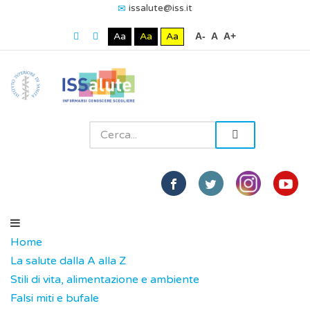
issalute@iss.it
Aa
Aa
Aa
A-
A
A+
Home
La salute dalla A alla Z
Stili di vita, alimentazione e ambiente
Falsi miti e bufale