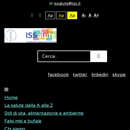
issalute@iss.it
Aa
Aa
Aa
A-
A
A+
facebook
twitter
linkedin
skype
Home
La salute dalla A alla Z
Stili di vita, alimentazione e ambiente
Falsi miti e bufale
Chi siamo