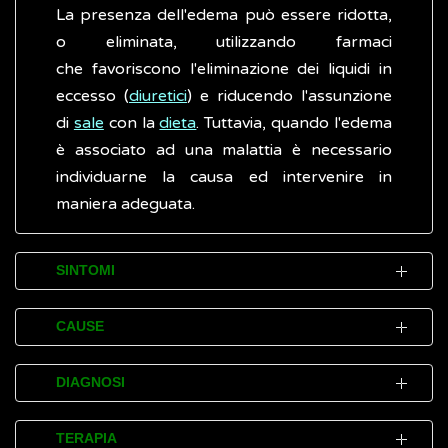
La presenza dell'edema può essere ridotta,
o eliminata, utilizzando farmaci
che favoriscono l'eliminazione dei liquidi in
eccesso (
diuretici
) e riducendo l'assunzione
di
sale
con la
dieta
. Tuttavia, quando l'edema
è associato ad una malattia è necessario
individuarne la causa ed intervenire in
maniera adeguata.
SINTOMI
I principali disturbi (sintomi) associati
CAUSE
all'edema sono:
L'edema si forma quando piccoli vasi
gonfiore
dell'area
(tessuto) situata al di
DIAGNOSI
sanguigni, chiamati capillari, rilasciano del
sotto della pelle, soprattutto a carico di
liquido che si accumula nei tessuti circostanti
Per diagnosticare la presenza dell'edema, il
gambe e braccia
TERAPIA