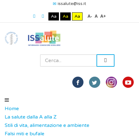
issalute@iss.it
Aa
Aa
Aa
A-
A
A+
Home
La salute dalla A alla Z
Stili di vita, alimentazione e ambiente
Falsi miti e bufale