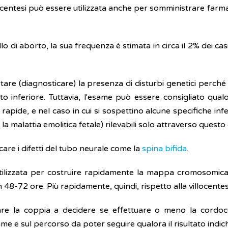
centesi può essere utilizzata anche per somministrare farma
lo di aborto, la sua frequenza è stimata in circa il 2% dei cas
rtare (diagnosticare) la presenza di disturbi genetici perché
o inferiore. Tuttavia, l'esame può essere consigliato qualor
rapide, e nel caso in cui si sospettino alcune specifiche inf
la malattia emolitica fetale) rilevabili solo attraverso quest
are i difetti del tubo neurale come la
spina bifida
.
lizzata per costruire rapidamente la mappa cromosomica de
 in 48-72 ore. Più rapidamente, quindi, rispetto alla villocentes
tare la coppia a decidere se effettuare o meno la cordoce
same e sul percorso da poter seguire qualora il risultato indich