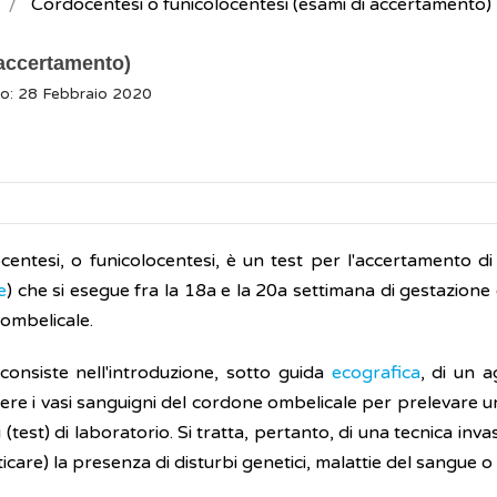
Cordocentesi o funicolocentesi (esami di accertamento)
 accertamento)
o: 28 Febbraio 2020
centesi, o funicolocentesi, è un test per l'accertamento di 
e
) che si esegue fra la 18a e la 20a settimana di gestazione 
ombelicale.
consiste nell'introduzione, sotto guida
ecografica
, di un 
ere i vasi sanguigni del cordone ombelicale per prelevare 
i (test) di laboratorio. Si tratta, pertanto, di una tecnica in
icare) la presenza di disturbi genetici, malattie del sangue o i