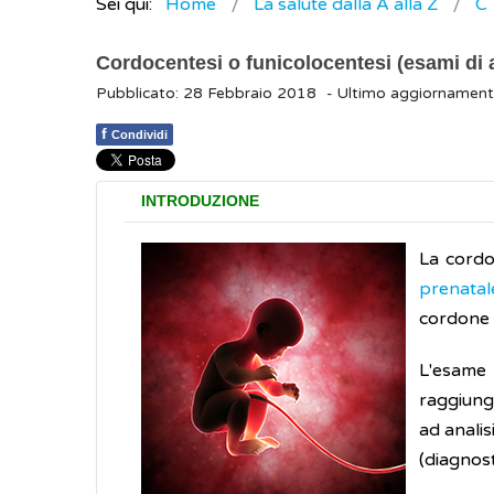
Sei qui:
Home
La salute dalla A alla Z
C
Cordocentesi o funicolocentesi (esami di
Pubblicato: 28 Febbraio 2018
- Ultimo aggiornament
f
Condividi
INTRODUZIONE
La cordo
prenatal
cordone 
L'esame 
raggiung
ad analis
(diagnost