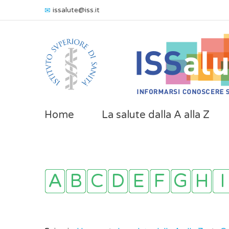
issalute@iss.it
Home
La salute dalla A alla Z