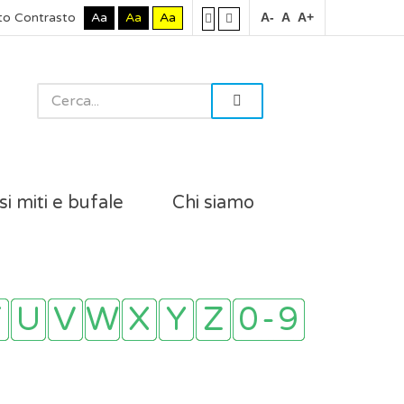
to Contrasto
Aa
Aa
Aa
A-
A
A+
si miti e bufale
Chi siamo