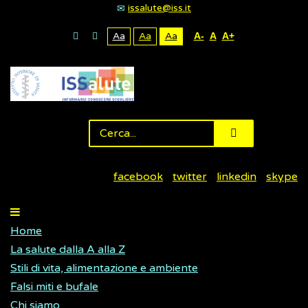
issalute@iss.it
Aa
Aa
Aa
A-
A
A+
facebook
twitter
linkedin
skype
Home
La salute dalla A alla Z
Stili di vita, alimentazione e ambiente
Falsi miti e bufale
Chi siamo