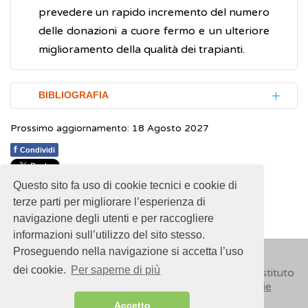
prevedere un rapido incremento del numero
delle donazioni a cuore fermo e un ulteriore
miglioramento della qualità dei trapianti.
BIBLIOGRAFIA
Prossimo aggiornamento: 18 Agosto 2027
Bernat JL, Capron AM, Bleck TP et al.
The
circulatory-respiratory determination of
f
Condividi
death in organ donation
.
Critical Care
Questo sito fa uso di cookie tecnici e cookie di
Medicine.
2010; 38(3): 963-70
1
1
1
1
1
Rating 2.75 (4 Votes)
terze parti per migliorare l’esperienza di
navigazione degli utenti e per raccogliere
Centro Nazionale Trapianti (CNT).
informazioni sull’utilizzo del sito stesso.
Donazione di organi a cuore fermo (DCD) in
Proseguendo nella navigazione si accetta l’uso
Italia. Raccomandazioni operative
dei cookie.
Per saperne di più
© 2018
ISSalute - Sito sviluppato e gestito dall’Istituto
Superiore di Sanità (ISS) -
Disclaimer
-
Cookie
Centro Nazionale Trapianti (CNT).
Criteri
Accetto
clinici e raccomandazioni pratiche inerenti