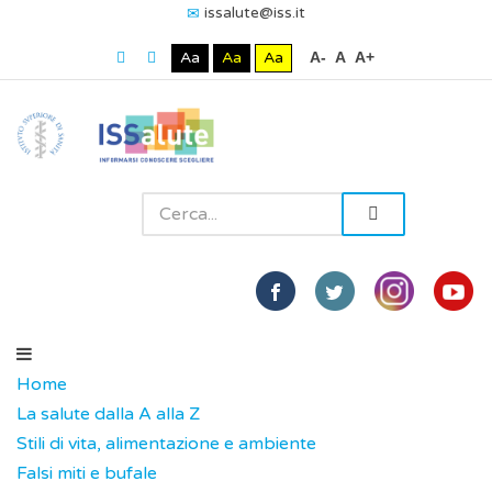
issalute@iss.it
Aa
Aa
Aa
A-
A
A+
Home
La salute dalla A alla Z
Stili di vita, alimentazione e ambiente
Falsi miti e bufale