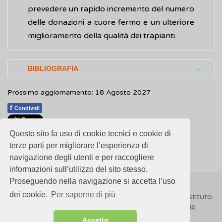
prevedere un rapido incremento del numero
delle donazioni a cuore fermo e un ulteriore
miglioramento della qualità dei trapianti.
BIBLIOGRAFIA
Prossimo aggiornamento: 18 Agosto 2027
Bernat JL, Capron AM, Bleck TP et al.
The
circulatory-respiratory determination of
f
Condividi
death in organ donation
.
Critical Care
Questo sito fa uso di cookie tecnici e cookie di
Medicine.
2010; 38(3): 963-70
1
1
1
1
1
Rating 2.75 (4 Votes)
terze parti per migliorare l’esperienza di
navigazione degli utenti e per raccogliere
Centro Nazionale Trapianti (CNT).
informazioni sull’utilizzo del sito stesso.
Donazione di organi a cuore fermo (DCD) in
Proseguendo nella navigazione si accetta l’uso
Italia. Raccomandazioni operative
dei cookie.
Per saperne di più
© 2018
ISSalute - Sito sviluppato e gestito dall’Istituto
Superiore di Sanità (ISS) -
Disclaimer
-
Cookie
Centro Nazionale Trapianti (CNT).
Criteri
Accetto
clinici e raccomandazioni pratiche inerenti