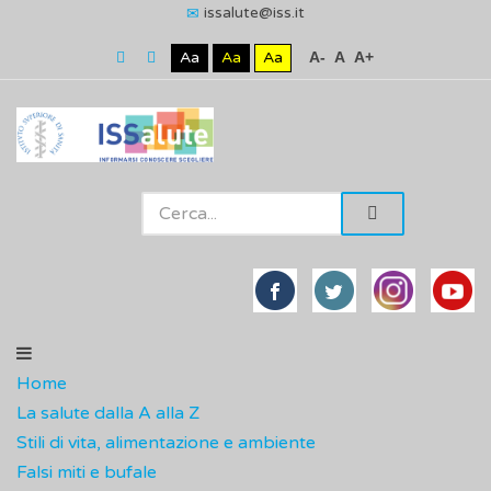
issalute@iss.it
Aa
Aa
Aa
A-
A
A+
Home
La salute dalla A alla Z
Stili di vita, alimentazione e ambiente
Falsi miti e bufale