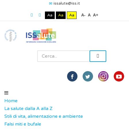
issalute@iss.it
Aa
Aa
Aa
A-
A
A+
Home
La salute dalla A alla Z
Stili di vita, alimentazione e ambiente
Falsi miti e bufale