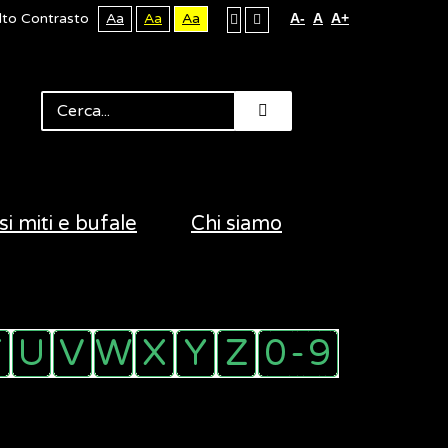
lto Contrasto
Aa
Aa
Aa
A-
A
A+
si miti e bufale
Chi siamo