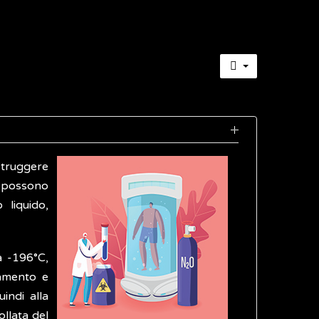
struggere
 possono
 liquido,
a -196°C,
lamento e
uindi alla
llata del