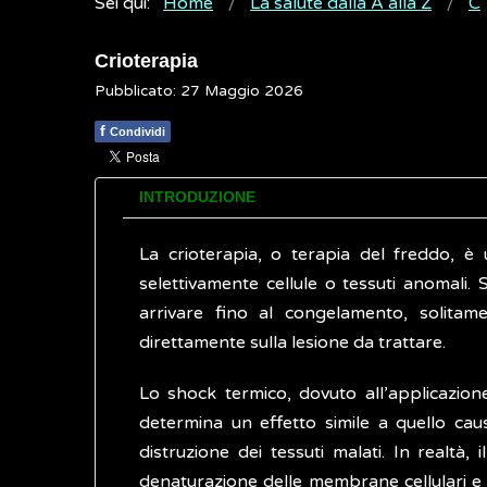
Sei qui:
Home
La salute dalla A alla Z
C
Crioterapia
Pubblicato: 27 Maggio 2026
f
Condividi
INTRODUZIONE
La crioterapia, o terapia del freddo, è 
selettivamente cellule o tessuti anomali. 
arrivare fino al congelamento, solitame
direttamente sulla lesione da trattare.
Lo shock termico, dovuto all’applicazion
determina un effetto simile a quello ca
distruzione dei tessuti malati. In realtà, 
denaturazione delle membrane cellulari e 