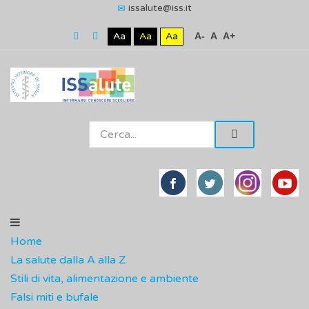
issalute@iss.it
Aa
Aa
Aa
A-
A
A+
Home
La salute dalla A alla Z
Stili di vita, alimentazione e ambiente
Falsi miti e bufale