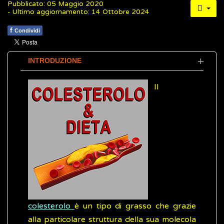
Pubblicato: 05 Maggio 2020
- Ultimo aggiornamento: 14 Ottobre 2024
f
Condividi
INTRODUZIONE
Il
colesterolo
è un tipo di grasso che grazie
alla particolare struttura della sua molecola