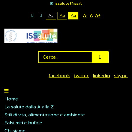
issalute@iss.it
Aa
Aa
Aa
A-
A
A+
facebook
twitter
linkedin
skype
Home
La salute dalla A alla Z
Stili di vita, alimentazione e ambiente
Falsi miti e bufale
Chi siamo