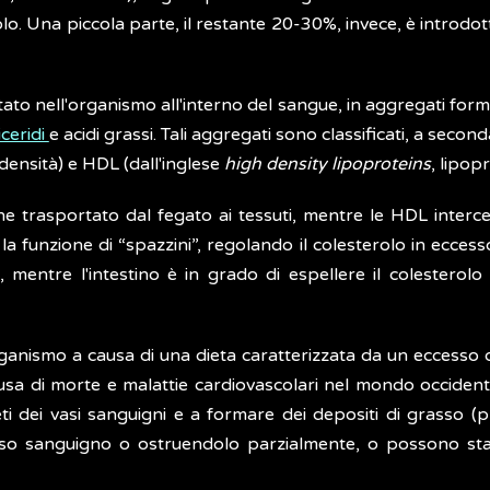
lo. Una piccola parte, il restante 20-30%, invece, è introdot
portato nell'organismo all'interno del sangue, in aggregati f
iceridi
e acidi grassi. Tali aggregati sono classificati, a secon
densità) e HDL (dall'inglese
high density lipoproteins
, lipop
e trasportato dal fegato ai tessuti, mentre le HDL interce
la funzione di “spazzini”, regolando il colesterolo in eccesso
, mentre l'intestino è in grado di espellere il colesterol
rganismo a causa di una dieta caratterizzata da un eccesso
usa di morte e malattie cardiovascolari nel mondo occident
ti dei vasi sanguigni e a formare dei depositi di grasso 
aso sanguigno o ostruendolo parzialmente, o possono st