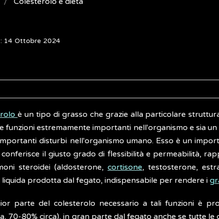
Colesterolo e dieta
o: 14 Ottobre 2024
erolo
è un tipo di grasso che grazie alla particolare struttu
 funzioni estremamente importanti nell'organismo e sia u
importanti disturbi nell'organismo umano. Esso è un import
i conferisce il giusto grado di flessibilità e permeabilità, r
moni steroidei (aldosterone,
cortisone
, testosterone, estr
liquida prodotta dal fegato, indispensabile per rendere i
gr
or parte del colesterolo necessario a tali funzioni è pr
 70-80% circa), in gran parte dal fegato anche se tutte le 