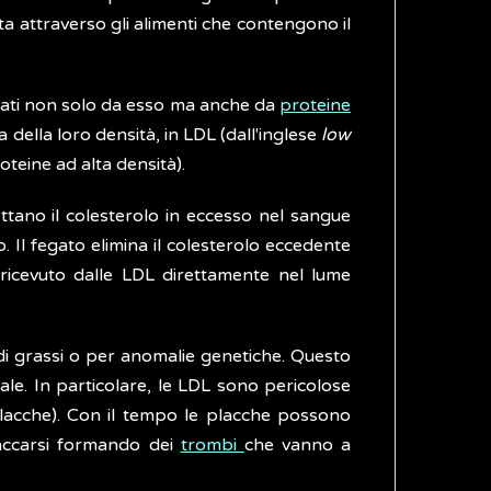
ta attraverso gli alimenti che contengono il
ormati non solo da esso ma anche da
proteine
da della loro densità, in LDL (dall'inglese
low
roteine ad alta densità).
ttano il colesterolo in eccesso nel sangue
. Il fegato elimina il colesterolo eccedente
o ricevuto dalle LDL direttamente nel lume
 di grassi o per anomalie genetiche. Questo
ale. In particolare, le LDL sono pericolose
(placche). Con il tempo le placche possono
accarsi formando dei
trombi
che vanno a