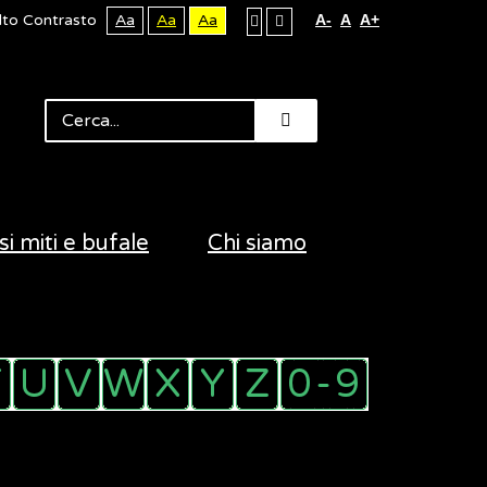
lto Contrasto
Aa
Aa
Aa
A-
A
A+
si miti e bufale
Chi siamo