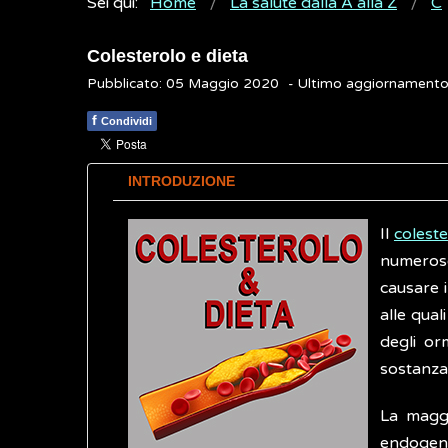
Sei qui:
Home
La salute dalla A alla Z
C
Colesterolo e dieta
Pubblicato: 05 Maggio 2020
- Ultimo aggiornament
f
Condividi
INTRODUZIONE
Il
colest
numerose
causare 
alle qual
degli or
sostanza 
La maggi
endogena,