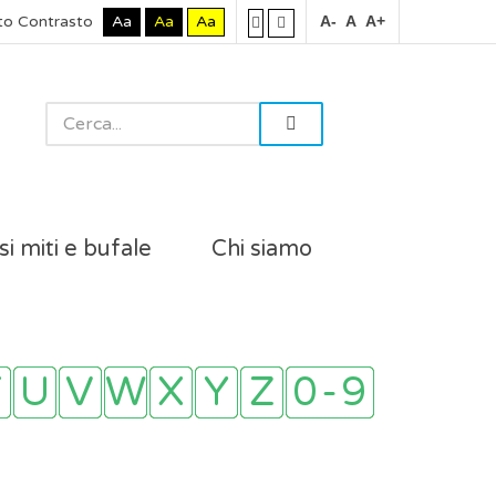
to Contrasto
Aa
Aa
Aa
A-
A
A+
si miti e bufale
Chi siamo