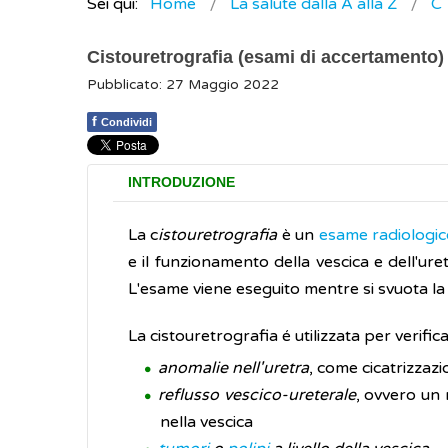
Sei qui:
Home
La salute dalla A alla Z
C
Cistouretrografia (esami di accertamento)
Pubblicato: 27 Maggio 2022
f
Condividi
INTRODUZIONE
La c
istouretrografia
è un
esame radiologi
e il funzionamento della vescica e dell'uret
L'esame viene eseguito mentre si svuota la 
La cistouretrografia é utilizzata per verific
anomalie nell'uretra
, come cicatrizzazi
reflusso vescico-ureterale
, ovvero un 
nella vescica