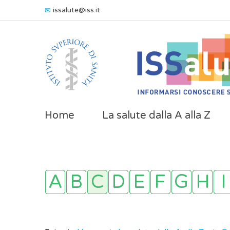
issalute@iss.it
Home
La salute dalla A alla Z