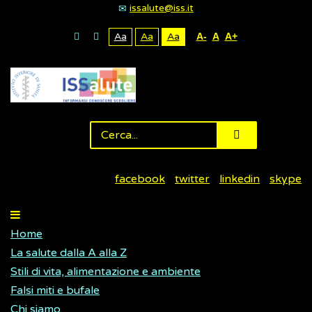
issalute@iss.it
Aa
Aa
Aa
A-
A
A+
facebook
twitter
linkedin
skype
Home
La salute dalla A alla Z
Stili di vita, alimentazione e ambiente
Falsi miti e bufale
Chi siamo