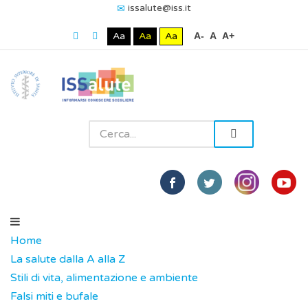
issalute@iss.it
Aa
Aa
Aa
A-
A
A+
Home
La salute dalla A alla Z
Stili di vita, alimentazione e ambiente
Falsi miti e bufale