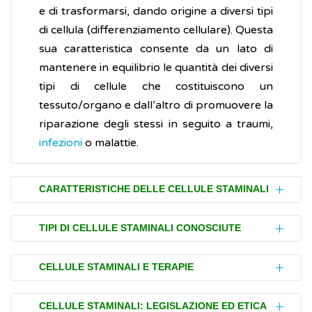
e di trasformarsi, dando origine a diversi tipi
di cellula (differenziamento cellulare). Questa
sua caratteristica consente da un lato di
mantenere in equilibrio le quantità dei diversi
tipi di cellule che costituiscono un
tessuto/organo e dall’altro di promuovere la
riparazione degli stessi in seguito a traumi,
infezioni
o malattie.
CARATTERISTICHE DELLE CELLULE STAMINALI
Le cellule staminali sono identificate
TIPI DI CELLULE STAMINALI CONOSCIUTE
attraverso due caratteristiche:
Le cellule staminali, in base alla loro
autorinnovamento
CELLULE STAMINALI E TERAPIE
provenienza, possono appartenere a
potenza
diverse tipologie che includono:
La terapia con le cellule staminali prevede il
CELLULE STAMINALI: LEGISLAZIONE ED ETICA