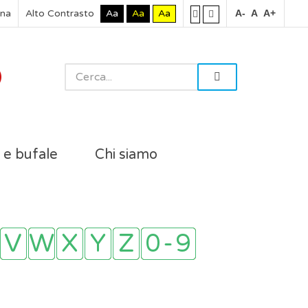
rna
Alto Contrasto
Aa
Aa
Aa
A-
A
A+
i e bufale
Chi siamo