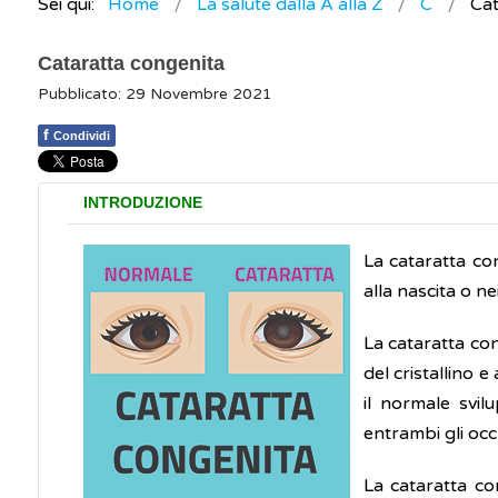
Sei qui:
Home
La salute dalla A alla Z
C
Cat
Cataratta congenita
Pubblicato: 29 Novembre 2021
f
Condividi
INTRODUZIONE
La cataratta con
alla nascita o n
La cataratta co
del cristallino 
il normale svi
entrambi gli occh
La cataratta co