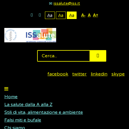
issalute@iss.it
Aa
Aa
Aa
A-
A
A+
facebook
twitter
linkedin
skype
Home
La salute dalla A alla Z
Stili di vita, alimentazione e ambiente
Falsi miti e bufale
Chi siamo