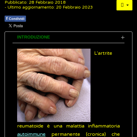
Pubblicato: 28 Febbraio 2018
- Ultimo aggiornamento: 20 Febbraio 2023
f
Condividi
INTRODUZIONE
L'artrite
reumatoide è una malattia infiammatoria
autoimmune
permanente (cronica) che