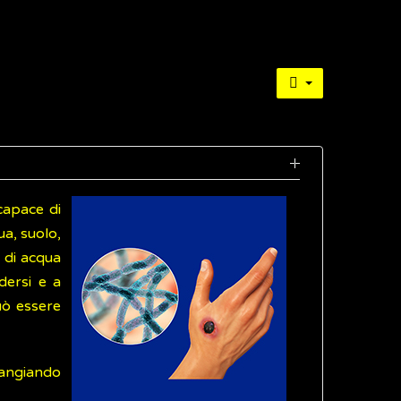
capace di
a, suolo,
 di acqua
ndersi e a
uò essere
 mangiando