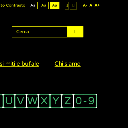
lto Contrasto
Aa
Aa
Aa
A-
A
A+
si miti e bufale
Chi siamo