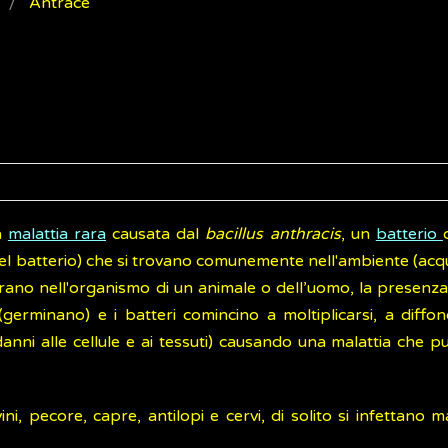
Antrace
a
malattia rara
causata dal
bacillus anthracis
, un
batterio
el batterio) che si trovano comunemente nell'ambiente (acqu
rano nell'organismo di un animale o dell’uomo, la presenza
o (germinano) e i batteri comincino a moltiplicarsi, a diffo
nni alle cellule e ai tessuti) causando una malattia che p
ini, pecore, capre, antilopi e cervi, di solito si infettano