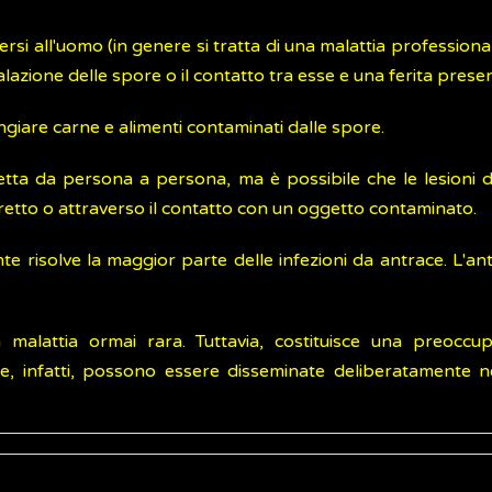
rsi all'uomo (in genere si tratta di una malattia profession
inalazione delle spore o il contatto tra esse e una ferita presen
giare carne e alimenti contaminati dalle spore.
etta da persona a persona, ma è possibile che le lesioni d
iretto o attraverso il contatto con un oggetto contaminato.
te risolve la maggior parte delle infezioni da antrace. L'ant
 malattia ormai rara. Tuttavia, costituisce una preoccu
re, infatti, possono essere disseminate deliberatamente ne