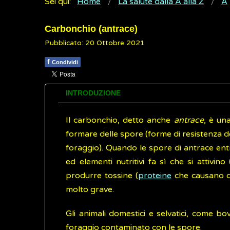
Sei qui:
Home
La salute dalla A alla Z
A
Carbonchio (antrace)
Pubblicato: 20 Ottobre 2021
f
Condividi
INTRODUZIONE
Il carbonchio, detto anche
antrace
, è un
formare delle spore (forme di resistenza d
foraggio). Quando le spore di antrace ent
ed elementi nutritivi fa sì che si attivin
produrre tossine (
proteine
che causano da
molto grave.
Gli animali domestici e selvatici, come bov
foraggio contaminato con le spore.