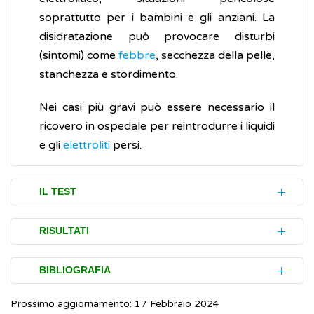
soprattutto per i bambini e gli anziani. La
disidratazione può provocare disturbi
(sintomi) come
febbre
, secchezza della pelle,
stanchezza e stordimento.
Nei casi più gravi può essere necessario il
ricovero in ospedale per reintrodurre i liquidi
e gli
elettroliti
persi.
IL TEST
La coltura delle feci è un esame (test) che
RISULTATI
permette di distinguere i
batteri
che
provocano malattie (patogeni) nel tratto
Il test serve a individuare nelle feci
batteri
BIBLIOGRAFIA
inferiore dell'intestino da quelli che, invece, si
non inclusi nella normale
flora intestinale
. Se
trovano normalmente nel tratto digestivo
Prossimo aggiornamento: 17 Febbraio 2024
il risultato dell’esame dovesse evidenziare la
Hewison CJ, Heath CH, Ingram PR. Stool