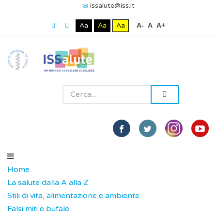
issalute@iss.it
Aa
Aa
Aa
A-
A
A+
Home
La salute dalla A alla Z
Stili di vita, alimentazione e ambiente
Falsi miti e bufale