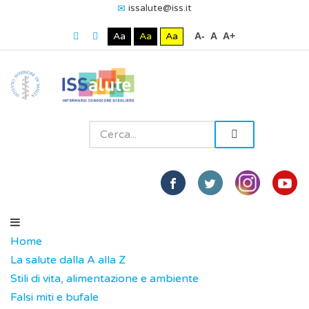
issalute@iss.it
Aa
Aa
Aa
A-
A
A+
Home
La salute dalla A alla Z
Stili di vita, alimentazione e ambiente
Falsi miti e bufale