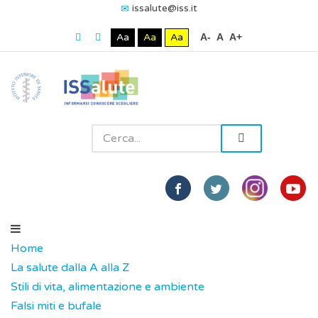
issalute@iss.it
Aa
Aa
Aa
A-
A
A+
Home
La salute dalla A alla Z
Stili di vita, alimentazione e ambiente
Falsi miti e bufale