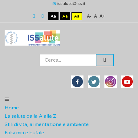
issalute@iss.it
Aa
Aa
Aa
A-
A
A+
Home
La salute dalla A alla Z
Stili di vita, alimentazione e ambiente
Falsi miti e bufale