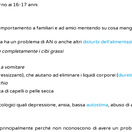
rno ai 16-17 anni.
mportamento a familiari e ad amici mentendo su cosa mangia
na ha un problema di AN o anche altri
disturbi dell’alimentaz
e completamente i cibi grassi
 a vomitare
ssizzanti), che aiutano ad eliminare i liquidi corporei (
diureti
chio
a di capelli o pelle secca
ologici quali depressione, ansia, bassa
autostima
, abuso di 
principalmente perché non riconoscono di avere un pr