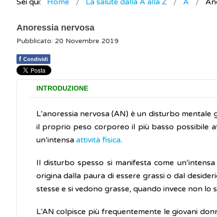
Sei qui:
Home
La salute dalla A alla Z
A
An
Anoressia nervosa
Pubblicato: 20 Novembre 2019
f
Condividi
INTRODUZIONE
L’anoressia nervosa (AN) è un disturbo mentale 
il proprio peso corporeo il più basso possibile at
un’intensa
attività fisica
.
Il disturbo spesso si manifesta come un’intensa
origina dalla paura di essere grassi o dal desid
stesse e si vedono grasse, quando invece non lo s
L’AN colpisce più frequentemente le giovani don