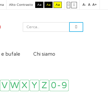
rna
Alto Contrasto
Aa
Aa
Aa
A-
A
A+
i e bufale
Chi siamo