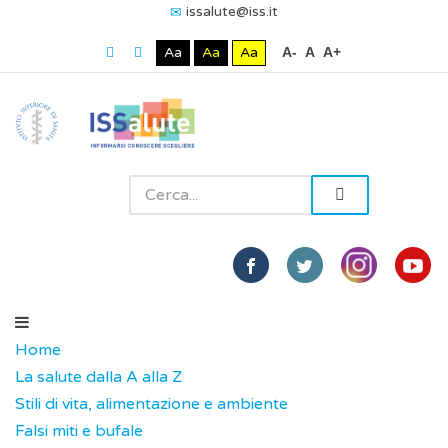
issalute@iss.it
Aa
Aa
Aa
A-
A
A+
Home
La salute dalla A alla Z
Stili di vita, alimentazione e ambiente
Falsi miti e bufale