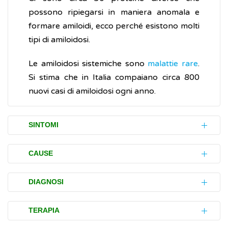
possono ripiegarsi in maniera anomala e
formare amiloidi, ecco perché esistono molti
tipi di amiloidosi.
Le amiloidosi sistemiche sono
malattie rare
.
Si stima che in Italia compaiano circa 800
nuovi casi di amiloidosi ogni anno.
SINTOMI
L'amiloidosi può colpire qualsiasi organo e i
CAUSE
disturbi (sintomi) che provoca dipendono
dal tipo di organo interessato dall'accumulo
L'amiloidosi più comune è quella cosiddetta
DIAGNOSI
di
proteine
anomale. Più spesso, si deposita
primaria
.
Si verifica quando un'anomalia
nei reni e può causare
insufficienza renale
.
nelle cellule plasmatiche presenti nel midollo
L'accertamento (diagnosi) dell'amiloidosi a
TERAPIA
In questo caso, possono comparire
osseo (il tessuto spugnoso al centro di
catena leggera (AL) può essere impegnativo