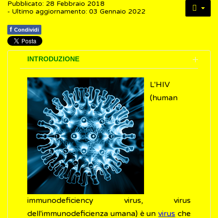
Pubblicato: 28 Febbraio 2018
- Ultimo aggiornamento: 03 Gennaio 2022
f
Condividi
INTRODUZIONE
L'HIV
(human
immunodeficiency virus, virus
dell'immunodeficienza umana) è un
virus
che