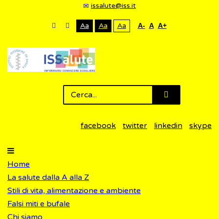
issalute@iss.it
Aa
Aa
Aa
A-
A
A+
facebook
twitter
linkedin
skype
Home
La salute dalla A alla Z
Stili di vita, alimentazione e ambiente
Falsi miti e bufale
Chi siamo