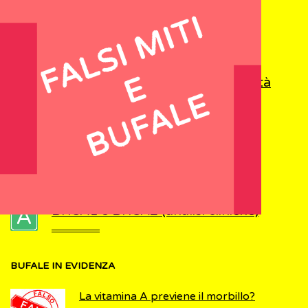
Ginnastica posturale
Assistenza a familiari con disabilità
(caregiver familiari)
Malattie della tiroide
BRCA1 e BRCA2 (analisi cliniche)
BUFALE
IN EVIDENZA
La vitamina A previene il morbillo?