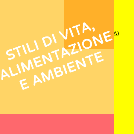
PUBBLICAZIONI
RECENTI
Livelli Essenziali di Assistenza (LEA)
Sperimentazione clinica
Crioterapia
Ipoacusia
IN
EVIDENZA