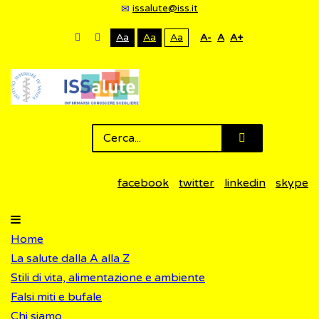
issalute@iss.it
Aa
Aa
Aa
A-
A
A+
facebook
twitter
linkedin
skype
Home
La salute dalla A alla Z
Stili di vita, alimentazione e ambiente
Falsi miti e bufale
Chi siamo