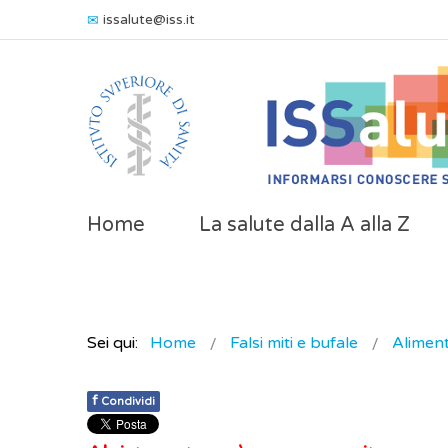
issalute@iss.it
Home
La salute dalla A alla Z
Sei qui:
Home
Falsi miti e bufale
Alimen
f
Condividi