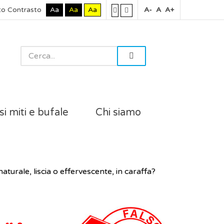
to Contrasto
Aa
Aa
Aa
A-
A
A+
si miti e bufale
Chi siamo
turale, liscia o effervescente, in caraffa?