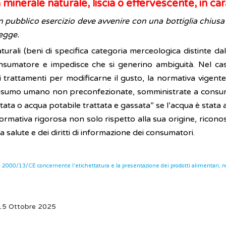
minerale naturale, liscia o effervescente, in car
un pubblico esercizio deve avvenire con una bottiglia chiu
legge.
aturali (beni di specifica categoria merceologica distinte dal
 consumatore e impedisce che si generino ambiguità. Nel ca
 trattamenti per modificarne il gusto, la normativa vigente 
nsumo umano non preconfezionate, somministrate a consumat
ttata o acqua potabile trattata e gassata” se l’acqua è stata 
rmativa rigorosa non solo rispetto alla sua origine, ricon
a salute e dei diritti di informazione dei consumatori.
a 2000/13/CE concernente l'etichettatura e la presentazione dei prodotti alimentari, no
 15 Ottobre 2025