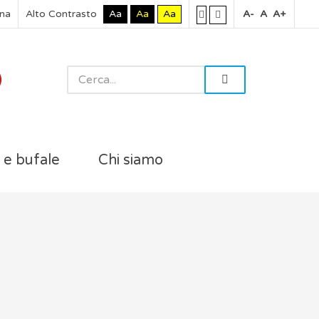
rna
Alto Contrasto
Aa
Aa
Aa
A-
A
A+
i e bufale
Chi siamo