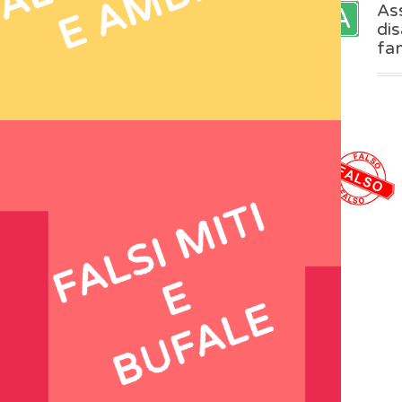
Ginnastica posturale
Ass
dis
fam
BUFALE
IN EVIDENZA
La vitamina A previene il
morbillo?
MULTIMEDIA