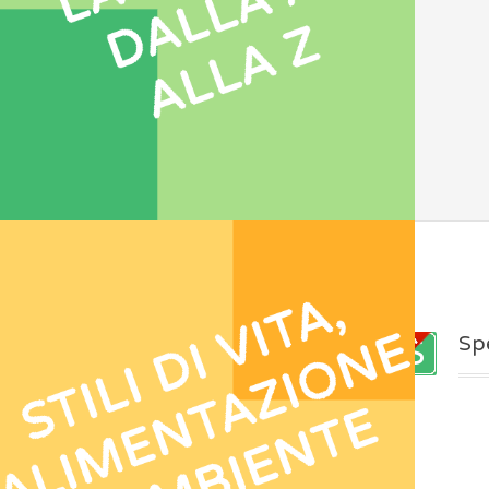
PUBBLICAZIONI
RECENTI
Livelli Essenziali di
Sp
Assistenza (LEA)
IN
EVIDENZA