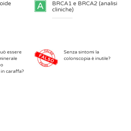
roide
BRCA1 e BRCA2 (analisi
cliniche)
può essere
Senza sintomi la
minerale
colonscopia è inutile?
 o
 in caraffa?