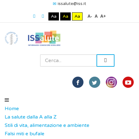
issalute@iss.it
Aa
Aa
Aa
A-
A
A+
Home
La salute dalla A alla Z
Stili di vita, alimentazione e ambiente
Falsi miti e bufale