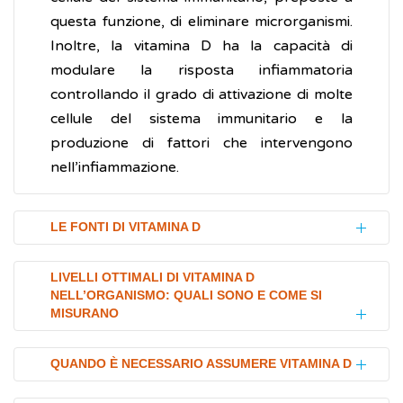
questa funzione, di eliminare microrganismi.
Inoltre, la vitamina D ha la capacità di
modulare la risposta infiammatoria
controllando il grado di attivazione di molte
cellule del sistema immunitario e la
produzione di fattori che intervengono
nell’infiammazione.
LE FONTI DI VITAMINA D
Si calcola che solo il 10-20% della vitamina D
LIVELLI OTTIMALI DI VITAMINA D
NELL’ORGANISMO: QUALI SONO E COME SI
provenga dalla dieta ed il restante 89-90%
MISURANO
dalla sintesi nella pelle dopo l'esposizione al
sole.
Lo stato della vitamina D si valuta misurando
QUANDO È NECESSARIO ASSUMERE VITAMINA D
Esposizione al sole
i livelli del suo principale metabolita