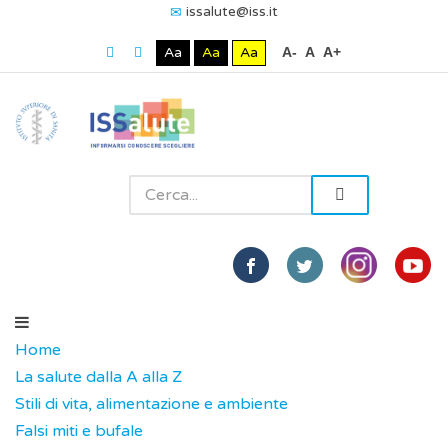
issalute@iss.it
Aa
Aa
Aa
A-
A
A+
Home
La salute dalla A alla Z
Stili di vita, alimentazione e ambiente
Falsi miti e bufale