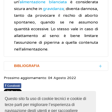
un'
alimentazione bilanciata
è considerata
sicura anche in
gravidanza
; diventa dannosa,
tanto da provocare il rischio di aborto
spontaneo, quando se ne assumono
quantità eccessive. Lo stesso vale in caso di
allattamento al seno: è bene limitare
l'assunzione di piperina a quella contenuta
nell'alimentazione.
BIBLIOGRAFIA
Prossimo aggiornamento: 04 Agosto 2022
Okumura Y, Narukawa M, Watanabe T.
Adiposity Suppression Effect in Mice Due to
f
Condividi
Black Pepper and Its Main Pungent
Questo sito fa uso di cookie tecnici e cookie di
Component, Piperine
.
Bioscience,
1
1
1
1
1
Rating 1.67 (6 Votes)
terze parti per migliorare l’esperienza di
Biotechnology, and Biochemistry
. 2010;
navigazione degli utenti e per raccogliere