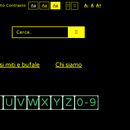
lto Contrasto
Aa
Aa
Aa
A-
A
A+
si miti e bufale
Chi siamo