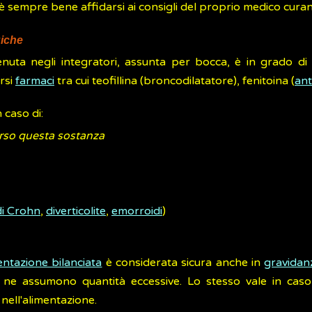
ri è sempre bene affidarsi ai consigli del proprio medico curan
giche
enuta negli integratori, assunta per bocca, è in grado d
ersi
farmaci
tra cui teofillina (broncodilatatore), fenitoina (
ant
 caso di:
erso questa sostanza
i Crohn
,
diverticolite
,
emorroidi
)
entazione bilanciata
è considerata sicura anche in
gravidan
ne assumono quantità eccessive. Lo stesso vale in caso 
 nell'alimentazione.