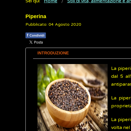
Sei qui:
Home
Stili di vita, alimentazione e 
Piperina
Pubblicato: 04 Agosto 2020
f
Condividi
INTRODUZIONE
La piper
dal 5 al
antiparas
La piper
proprietà
La piperi
volta ne