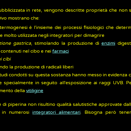
ubblicizzata in rete, vengono descritte proprietà che non 
n vivo mostrano che:
 termogenesi è l’insieme dei processi fisiologici che det
 molto utilizzata negli integratori per dimagrire
zione gastrica
, stimolando la produzione di
enzimi
digest
 contenuti nel cibo e nei
farmaci
i cibi
endo la produzione di radicali liberi
studi condotti su questa sostanza hanno messo in evidenza com
 specialmente in seguito all'esposizione ai raggi UVB. P
tamento della
vitiligine
 di piperina non risultino qualità salutistiche approvate dal
ta in numerosi
integratori alimentari
. Bisogna però tene