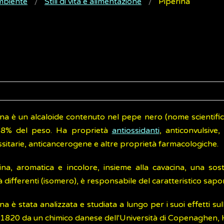
ambiente
Stili di vita e alimentazione
Piperina
ina è un alcaloide contenuto nel pepe nero (nome scientifi
l'8% del peso. Ha proprietà
antiossidanti
, anticonvulsive,
sitarie, anticancerogene e altre proprietà farmacologiche.
ina, aromatica e incolore, insieme alla cavacina, una s
 differenti (isomero), è responsabile del caratteristico sap
na è stata analizzata e studiata a lungo per i suoi effetti s
l 1820 da un chimico danese dell'Università di Copenaghen, 