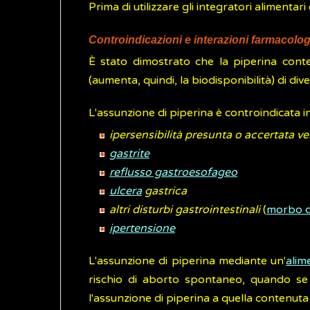
Prima di utilizzare gli integratori alimenta
Controindicazioni e interazioni farmacolo
È stato dimostrato che la piperina cont
(aumenta, quindi, la biodisponibilità) di div
L'assunzione di piperina è controindicata in
ipersensibilità presunta o accertata v
gastrite
reflusso gastroesofageo
ulcera
gastrica
altri disturbi gastrointestinali
(
morbo d
ipertensione
L'assunzione di piperina mediante un'
alim
rischio di aborto spontaneo, quando se 
l'assunzione di piperina a quella contenuta