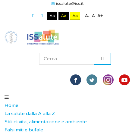
issalute@iss.it
Aa
Aa
Aa
A-
A
A+
Home
La salute dalla A alla Z
Stili di vita, alimentazione e ambiente
Falsi miti e bufale