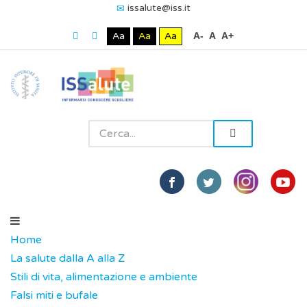
issalute@iss.it
Aa
Aa
Aa
A-
A
A+
Home
La salute dalla A alla Z
Stili di vita, alimentazione e ambiente
Falsi miti e bufale