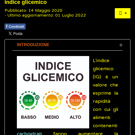
Indice glicemico
Pubblicato: 14 Maggio 2020
- Ultimo aggiornamento: 01 Luglio 2022
f
Condividi
INTRODUZIONE
L'indice
glicemico
(IG) è un
valore che
esprime la
rapidità
con cui gli
alimenti
contenenti
carboidrati
fanno aumentare la