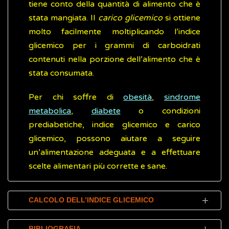
tiene conto della quantità di alimento che è
stata mangiata. Il
carico glicemico
si ottiene
molto facilmente moltiplicando l’indice
glicemico per i grammi di carboidrati
contenuti nella porzione dell’alimento che è
stata consumata.
Per chi soffre di
obesità
,
sindrome
metabolica
,
diabete
o condizioni
prediabetiche, indice glicemico e carico
glicemico, possono aiutare a seguire
un’alimentazione adeguata e a effettuare
scelte alimentari più corrette e sane.
CALCOLO DELL’INDICE GLICEMICO
Il calcolo dell’indice glicemico di un alimento
BIBLIOGRAFIA