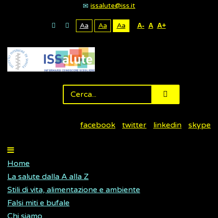
issalute@iss.it
Aa
Aa
Aa
A-
A
A+
facebook
twitter
linkedin
skype
Home
La salute dalla A alla Z
Stili di vita, alimentazione e ambiente
Falsi miti e bufale
Chi siamo