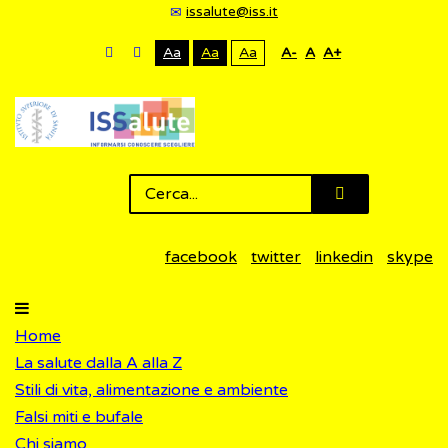
issalute@iss.it
Aa
Aa
Aa
A-
A
A+
facebook
twitter
linkedin
skype
Home
La salute dalla A alla Z
Stili di vita, alimentazione e ambiente
Falsi miti e bufale
Chi siamo