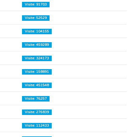
Visite: 91703
Visite: 52529
Visite: 104155
Visite: 459289
Visite: 324173
Visite: 158891
Visite: 451548
Visite: 76257
Visite: 276839
Visite: 112433