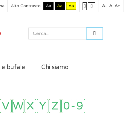
rna
Alto Contrasto
Aa
Aa
Aa
A-
A
A+
i e bufale
Chi siamo