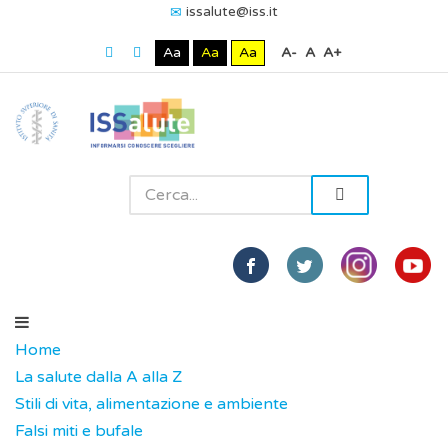
issalute@iss.it
Aa
Aa
Aa
A-
A
A+
Home
La salute dalla A alla Z
Stili di vita, alimentazione e ambiente
Falsi miti e bufale