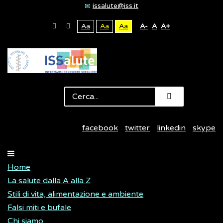
issalute@iss.it
Aa
Aa
Aa
A-
A
A+
facebook
twitter
linkedin
skype
Home
La salute dalla A alla Z
Stili di vita, alimentazione e ambiente
Falsi miti e bufale
Chi siamo