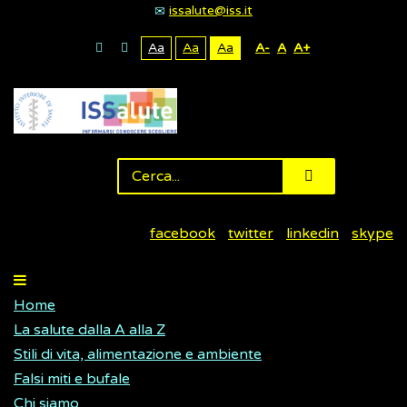
issalute@iss.it
Aa
Aa
Aa
A-
A
A+
facebook
twitter
linkedin
skype
Home
La salute dalla A alla Z
Stili di vita, alimentazione e ambiente
Falsi miti e bufale
Chi siamo