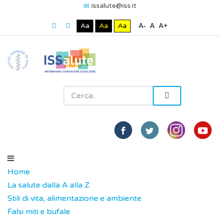
issalute@iss.it
Aa
Aa
Aa
A-
A
A+
Home
La salute dalla A alla Z
Stili di vita, alimentazione e ambiente
Falsi miti e bufale